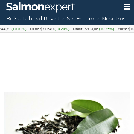
Bolsa Laboral
Revistas
Sin Escamas
Nosotros
(+0.01%)
UTM:
$71.649
(+0.20%)
Dólar:
$913,86
(+0.25%)
Euro:
$1053,08
(