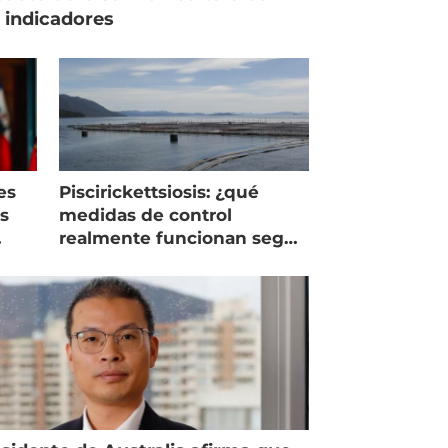
 indicadores
es
Piscirickettsiosis: ¿qué
as
medidas de control
realmente funcionan según
expertos chilenos?