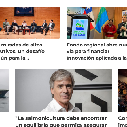
 miradas de altos
Fondo regional abre nu
utivos, un desafío
vía para financiar
ún para la
innovación aplicada a la
onicultura chilena
salmonicultura
"La salmonicultura debe encontrar
Con
un equilibrio que permita asegurar
imp