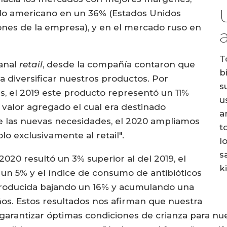
do americano en un 36% (Estados Unidos
ones de la empresa), y en el mercado ruso en
T
canal
retail
, desde la compañía contaron que
b
 diversificar nuestros productos. Por
s
es, el 2019 este producto representó un 11%
u
 valor agregado el cual era destinado
a
te las nuevas necesidades, el 2020 ampliamos
t
o exclusivamente al retail".
l
s
020 resultó un 3% superior al del 2019, el
k
un 5% y el índice de consumo de antibióticos
producida bajando un 16% y acumulando una
ños. Estos resultados nos afirman que nuestra
 garantizar óptimas condiciones de crianza para nu