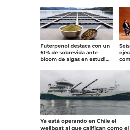
Futerpenol destaca con un
Seis
61% de sobrevida ante
ejec
bloom de algas en estudio
com
de campo
salm
Ya está operando en Chile el
wellboat al que califican como el