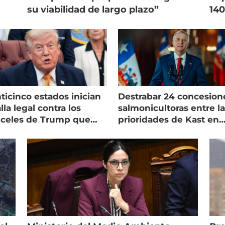
su viabilidad de largo plazo”
140
ticinco estados inician
Destrabar 24 concesion
lla legal contra los
salmonicultoras entre l
nceles de Trump que
prioridades de Kast en
pean al salmón
Magallanes