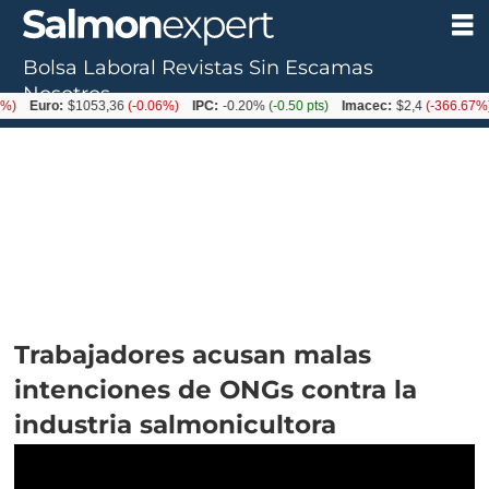
Bolsa Laboral
Revistas
Sin Escamas
Nosotros
ro:
$1053,36
(-0.06%)
IPC:
-0.20%
(-0.50 pts)
Imacec:
$2,4
(-366.67%)
TPM
Trabajadores acusan malas
intenciones de ONGs contra la
industria salmonicultora