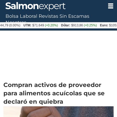
Bolsa Laboral
Revistas
Sin Escamas
Nosotros
0.00%)
UTM:
$71.649
(+0.20%)
Dólar:
$913,86
(+0.25%)
Euro:
$1053,08
(-0
Compran activos de proveedor
para alimentos acuícolas que se
declaró en quiebra