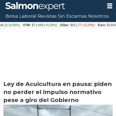
Bolsa Laboral
Revistas
Sin Escamas
Nosotros
.00%)
UTM:
$71.649
(+0.20%)
Dólar:
$911,77
(-0.23%)
Euro:
$1054,31
(+0.
Ley de Acuicultura en pausa: piden
no perder el impulso normativo
pese a giro del Gobierno