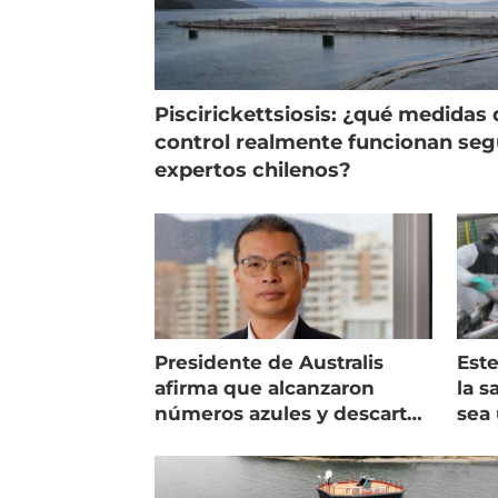
Piscirickettsiosis: ¿qué medidas 
control realmente funcionan se
expertos chilenos?
Presidente de Australis
Este
afirma que alcanzaron
la s
números azules y descarta
sea 
vender la empresa
más