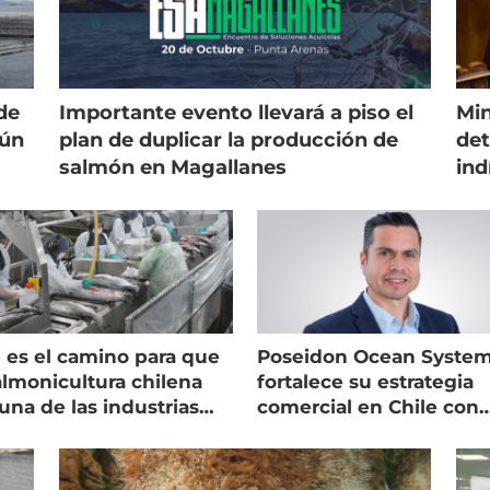
de
Importante evento llevará a piso el
Min
gún
plan de duplicar la producción de
det
salmón en Magallanes
ind
 es el camino para que
Poseidon Ocean Syste
almonicultura chilena
fortalece su estrategia
una de las industrias
comercial en Chile con
 seguras
nuevo gerente