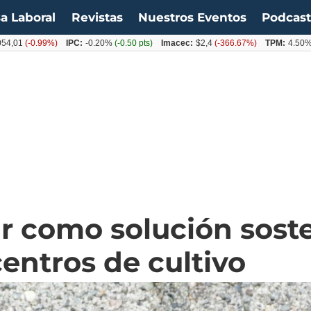
a Laboral
Revistas
Nuestros Eventos
Podcas
-0.99%)
IPC:
-0.20%
(-0.50 pts)
Imacec:
$2,4
(-366.67%)
TPM:
4.50%
(0.00
 como solución soste
centros de cultivo