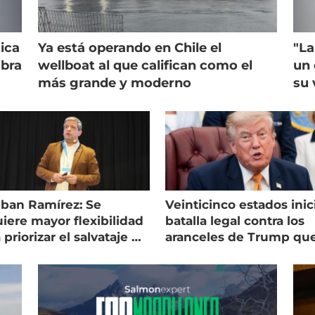
ica
Ya está operando en Chile el
"La
mbra
wellboat al que califican como el
un 
más grande y moderno
su 
eban Ramírez: Se
Veinticinco estados inic
iere mayor flexibilidad
batalla legal contra los
 priorizar el salvataje de
aranceles de Trump qu
es
golpean al salmón