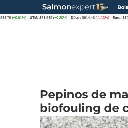
Bols
(+0.01%)
UTM:
$71.649
(+0.20%)
Dólar:
$914,46
(-1.13%)
Euro:
$1054,01
(
Pepinos de mar
biofouling de 