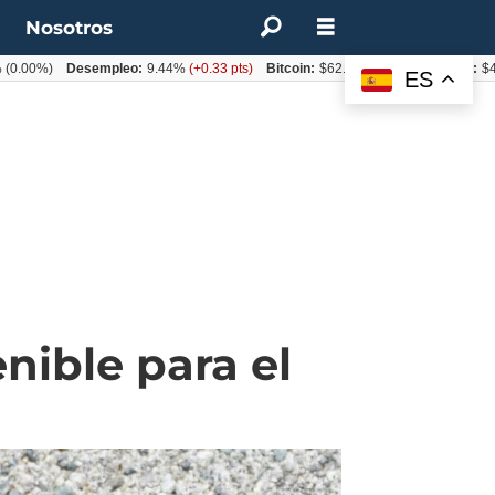
t
Nosotros
%)
Desempleo:
9.44%
(+0.33 pts)
Bitcoin:
$62.760,11
(-1.74%)
UF:
$40.844,
ES
nible para el