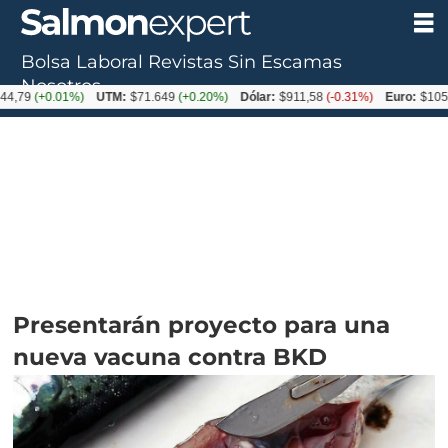
Bolsa Laboral
Revistas
Sin Escamas
Nosotros
+0.01%)
UTM:
$71.649
(+0.20%)
Dólar:
$911,58
(-0.31%)
Euro:
$1053,36
(-0
Presentarán proyecto para una
nueva vacuna contra BKD