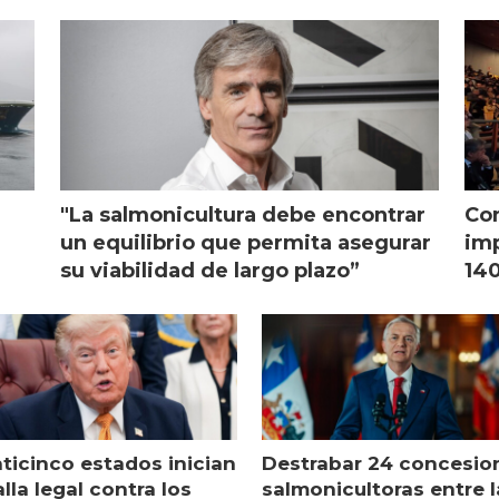
monicultura chilena
salmonicultura
"La salmonicultura debe encontrar
Con
l
un equilibrio que permita asegurar
imp
su viabilidad de largo plazo”
140
nticinco estados inician
Destrabar 24 concesio
lla legal contra los
salmonicultoras entre l