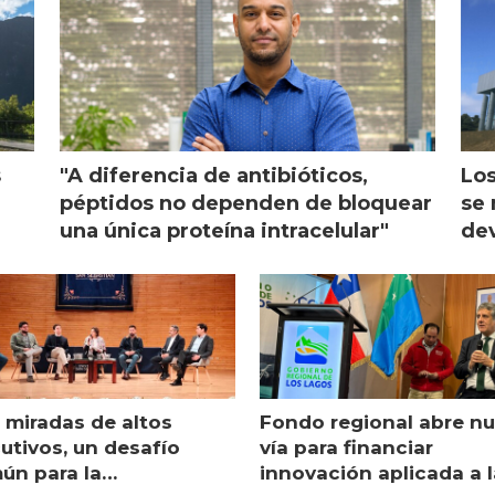
s
"A diferencia de antibióticos,
Los
péptidos no dependen de bloquear
se 
una única proteína intracelular"
dev
 miradas de altos
Fondo regional abre n
utivos, un desafío
vía para financiar
ún para la
innovación aplicada a l