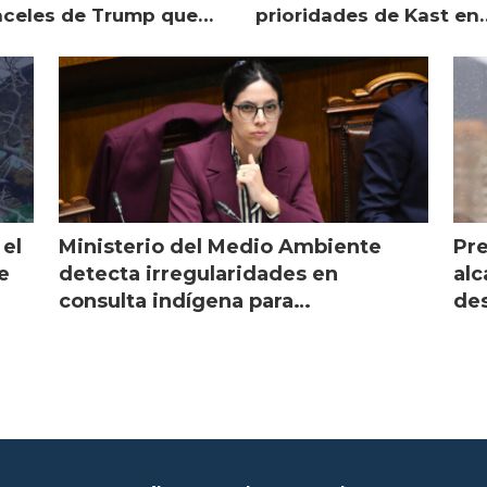
nceles de Trump que
prioridades de Kast en
pean al salmón
Magallanes
 el
Ministerio del Medio Ambiente
Pre
e
detecta irregularidades en
alc
consulta indígena para
des
implementar SBAP