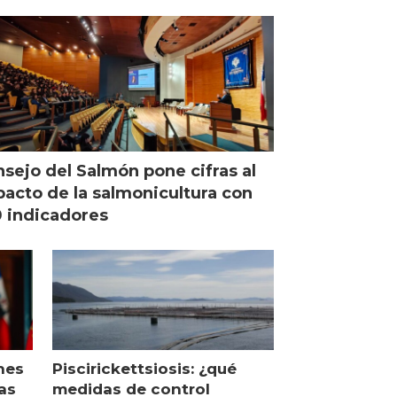
managing director en Chile
sejo del Salmón pone cifras al
acto de la salmonicultura con
 indicadores
nes
Piscirickettsiosis: ¿qué
as
medidas de control