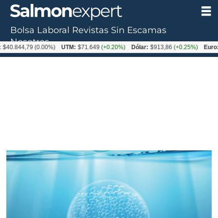
Bolsa Laboral
Revistas
Sin Escamas
Nosotros
4,79
(0.00%)
UTM:
$71.649
(+0.20%)
Dólar:
$913,86
(+0.25%)
Euro:
$1053,