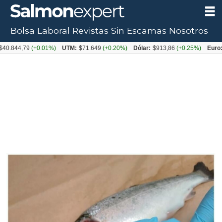
Bolsa Laboral
Revistas
Sin Escamas
Nosotros
,79
(+0.01%)
UTM:
$71.649
(+0.20%)
Dólar:
$913,86
(+0.25%)
Euro:
$1053