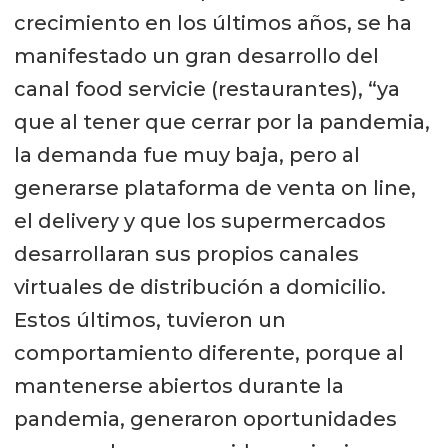
mundo y generan incertidumbre.
crecimiento en los últimos años, se ha
Pero son variables que no podemos
manifestado un gran desarrollo del
manejar y con las que tenemos que
canal food servicie (restaurantes), “ya
aprender a convivir y acomodar el
que al tener que cerrar por la pandemia,
modelo de negocio. Por ello hay que
la demanda fue muy baja, pero al
ver el vaso ‘medio lleno’. El salmón
generarse plataforma de venta on line,
es un producto que tiene un
el delivery y que los supermercados
tremendo potencial.
desarrollaran sus propios canales
Históricamente, la oferta de salmón
virtuales de distribución a domicilio.
crece entre un 3 y 4% anualmente y
Estos últimos, tuvieron un
la demanda, entre un 6 y 8%, sin
comportamiento diferente, porque al
embargo, la demanda el 2021
mantenerse abiertos durante la
presentó un crecimiento de un 9%”,
pandemia, generaron oportunidades
planteó el profesional de Mowi Chile.