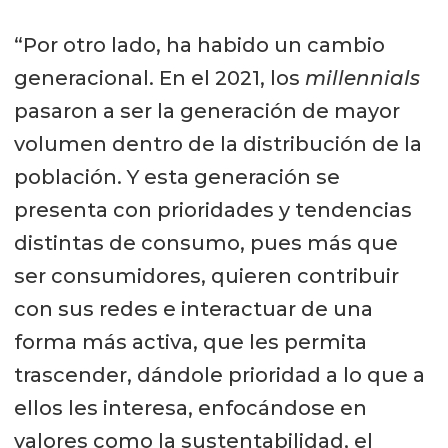
debemos analizar cómo adaptamos
“Por otro lado, ha habido un cambio
nuestro modelo de negocio a los
generacional. En el 2021, los
millennials
nuevos hábitos y necesidades,
pasaron a ser la generación de mayor
cómo construimos confianza y
volumen dentro de la distribución de la
transparencia con esos
población. Y esta generación se
consumidores que son más
presenta con prioridades y tendencias
exigentes. Tenemos que diversificar
distintas de consumo, pues más que
nuestra oferta y buscar nuevas
ser consumidores, quieren contribuir
instancias de consumo como
con sus redes e interactuar de una
desayuno, almuerzo, cena,
forma más activa, que les permita
aperitivos, ocasiones especiales,
trascender, dándole prioridad a lo que a
etc”.
ellos les interesa, enfocándose en
valores como la sustentabilidad, el
El consumo de salmón en Estados