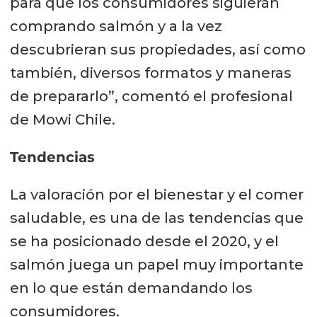
para que los consumidores siguieran
comprando salmón y a la vez
Las oportunidades, a su juicio, son
descubrieran sus propiedades, así como
ser una industria que está enfocada
también, diversos formatos y maneras
y convencida de hacer todo lo
de prepararlo”, comentó el profesional
posible por tener una producción
de Mowi Chile.
eficiente y sustentable. “El salmón
es conocido por ser un super
Tendencias
alimento, con todos sus beneficios y
La valoración por el bienestar y el comer
características nutritivas. Es un
saludable, es una de las tendencias que
producto versátil. Además, se
se ha posicionado desde el 2020, y el
produce en línea con todas las
salmón juega un papel muy importante
variables que las nuevas
en lo que están demandando los
generaciones de consumidores
consumidores.
están demandando. Por lo tanto,