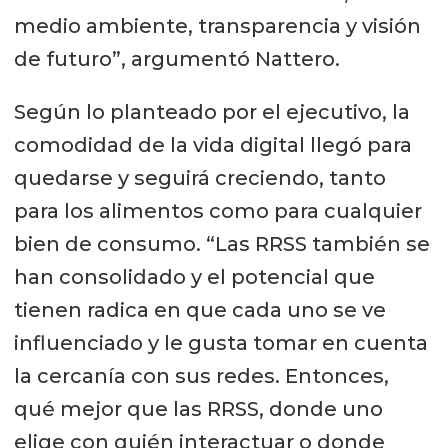
medio ambiente, transparencia y visión
Unidos el 2015 era de 1,4 kg per
de futuro”, argumentó Nattero.
cápita. “Sin embargo, el 2021 el
consumo aumentó a 2 kg per cápita.
Según lo planteado por el ejecutivo, la
Esto significa 200 mil toneladas más
comodidad de la vida digital llegó para
al año de consumo de salmón. Si
quedarse y seguirá creciendo, tanto
tienen una población de 332
para los alimentos como para cualquier
millones de habitantes y por cada
bien de consumo. “Las RRSS también se
100 grs más de salmón que
han consolidado y el potencial que
consuman, son 33 mil toneladas
tienen radica en que cada uno se ve
adicionales que se requieren.
influenciado y le gusta tomar en cuenta
Imaginemos entonces el potencial
la cercanía con sus redes. Entonces,
que tienen países como Japón,
qué mejor que las RRSS, donde uno
China y Brasil, que no son mercados
elige con quién interactuar o donde