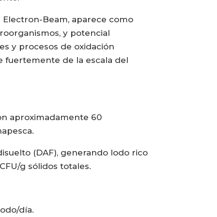
s de Electron-Beam, aparece como
icroorganismos, y potencial
es y procesos de oxidación
e fuertemente de la escala del
, con aproximadamente 60
napesca.
 disuelto (DAF), generando lodo rico
CFU/g sólidos totales.
lodo/día.