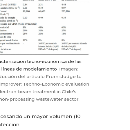
acterización tecno-económica de las
s líneas de modelamiento
Imagen:
ducción del artículo From sludge to
l improver: Techno-Economic evaluation
electron-beam treatment in Chile's
mon-processing wastewater sector.
rocesando un mayor volumen (10
fección.