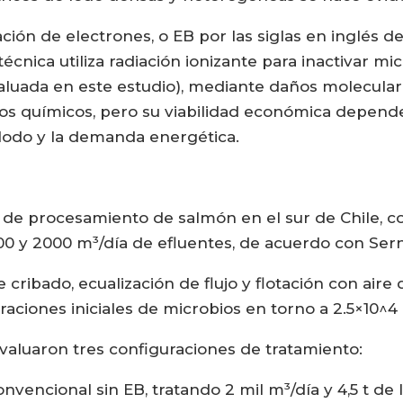
iación de electrones, o EB por las siglas en inglé
écnica utiliza radiación ionizante para inactivar m
valuada en este estudio), mediante daños molecular
tivos químicos, pero su viabilidad económica depend
l lodo y la demanda energética.
cas de procesamiento de salmón en el sur de Chile
00 y 2000 m³/día de efluentes, de acuerdo con Ser
 cribado, ecualización de flujo y flotación con aire
aciones iniciales de microbios en torno a 2.5×10^4 
valuaron tres configuraciones de tratamiento:
vencional sin EB, tratando 2 mil m³/día y 4,5 t de 