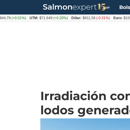
Bols
9
(+0.01%)
UTM:
$71.649
(+0.20%)
Dólar:
$911,58
(-0.31%)
Euro:
$1053,36
Irradiación co
lodos generad