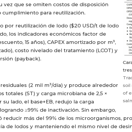
u vez que se omiten costos de disposición
cumplimiento para reutilización.
ito por reutilización de lodo ($20 USD/t de lodo
o, los indicadores económicos factor de
escuento, 15 años), CAPEX amortizado por m³,
zado), costo nivelado del tratamiento (LCOT) y
rsión (payback).
Car
tre
Tra
residuales (2 mil m³/día) y produce alrededor
soi
of 
os totales (ST) y carga microbiana de 2,5 ×
sal
r su lado, el base+EB, redujo la carga
, logrando ≥99% de inactivación. Sin embargo,
ó reducir más del 99% de los microorganismos, p
/día de lodos y manteniendo el mismo nivel de desin