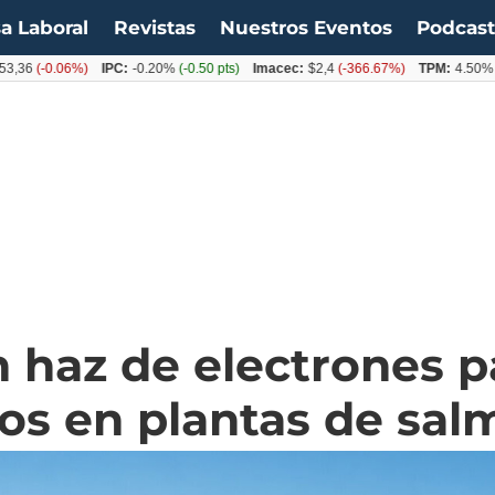
a Laboral
Revistas
Nuestros Eventos
Podcas
(-0.06%)
IPC:
-0.20%
(-0.50 pts)
Imacec:
$2,4
(-366.67%)
TPM:
4.50%
(0.00
n haz de electrones pa
os en plantas de sal