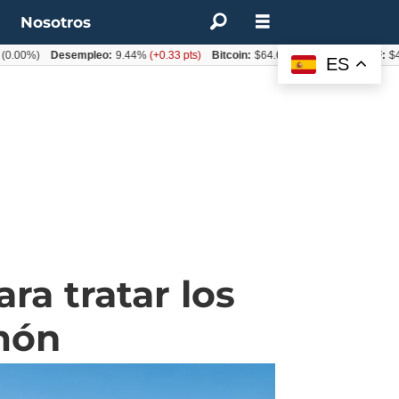
t
Nosotros
%)
Desempleo:
9.44%
(+0.33 pts)
Bitcoin:
$64.600,08
(+2.93%)
UF:
$40.844
ES
ra tratar los
món