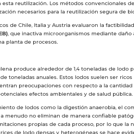
an esta reutilización. Los métodos convencionales d
ación necesarios para la reutilización segura de bi
s de Chile, Italia y Austria evaluaron la factibilid
EB)
, que inactiva microorganismos mediante daño al
na planta de procesos.
hilena produce alrededor de 1,4 toneladas de lodo 
 de toneladas anuales. Estos lodos suelen ser ricos 
centran preocupaciones con respecto a la cantidad
potenciales efectos ambientales y de salud pública.
ento de lodos como la digestión anaerobia, el compo
ta, a menudo no eliminan de manera confiable patóg
mitaciones propias de cada proceso, por lo que la
rices de lodo densas y heterogéneas se hace evid