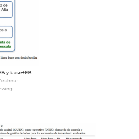
+EB y base+EB
 Techno-
ssing