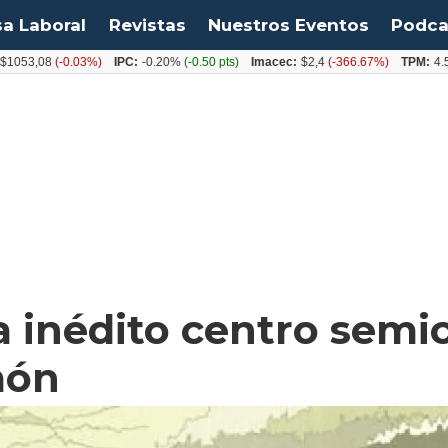
sa Laboral
Revistas
Nuestros Eventos
Podca
,08
(-0.03%)
IPC:
-0.20%
(-0.50 pts)
Imacec:
$2,4
(-366.67%)
TPM:
4.50%
(0
a inédito centro semic
món