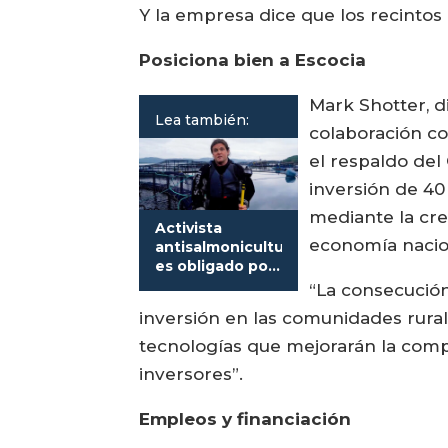
Y la empresa dice que los recinto
Posiciona bien a Escocia
Mark Shotter, d
Lea también:
colaboración c
el respaldo del
inversión de 40
mediante la cre
Activista
economía nacion
antisalmonicultura
es obligado por
la justicia a
“La consecución
mantenerse
inversión en las comunidades rura
alejado de
centros
tecnologías que mejorarán la compet
inversores”.
Empleos y financiación