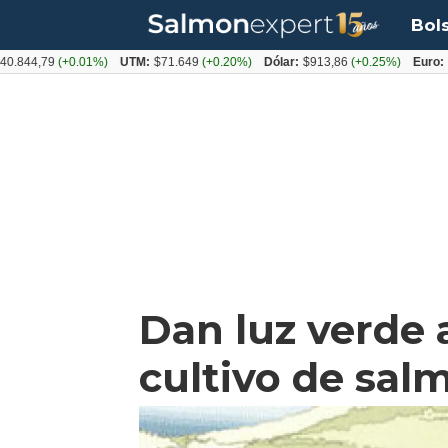
Bol
,79
(+0.01%)
UTM:
$71.649
(+0.20%)
Dólar:
$913,86
(+0.25%)
Euro:
$1053
Dan luz verde 
cultivo de sal