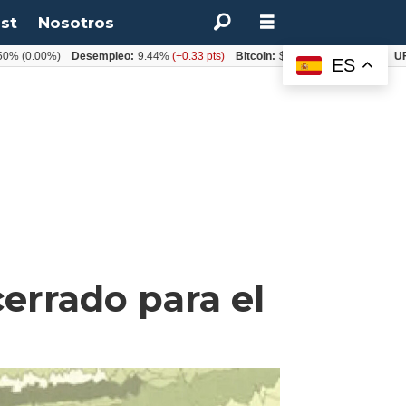
st
Nosotros
.00%)
Desempleo:
9.44%
(+0.33 pts)
Bitcoin:
$64.600,08
(+2.93%)
UF:
$40.
ES
errado para el