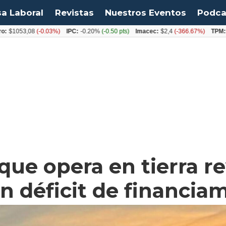
sa Laboral
Revistas
Nuestros Eventos
Podca
53,08
(-0.03%)
IPC:
-0.20%
(-0.50 pts)
Imacec:
$2,4
(-366.67%)
TPM:
4.50%
que opera en tierra r
an déficit de financia