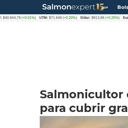
Bol
44,79
(+0.01%)
UTM:
$71.649
(+0.20%)
Dólar:
$913,86
(+0.25%)
Euro:
$10
Salmonicultor 
para cubrir gr