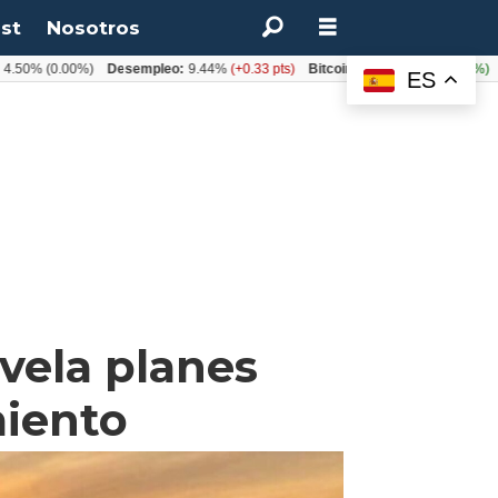
st
Nosotros
(0.00%)
Desempleo:
9.44%
(+0.33 pts)
Bitcoin:
$64.600,08
(+2.93%)
UF:
$4
ES
evela planes
miento