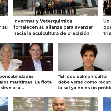
Invermar y Veterquimica
Un 
r su
fortalecen su alianza para avanzar
que
hacia la acuicultura de precisión
tri
ponsabilidades
"El lodo salmonicultor
les marítimas: La flota
debe verse como recur
sirve a la
la sal ya no es un prob
monicultura entrega su
ón