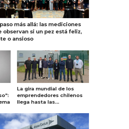
paso más allá: las mediciones
 observan si un pez está feliz,
ste o ansioso
La gira mundial de los
so":
emprendedores chilenos
lema
llega hasta las
operaciones de Mowi en
Escocia