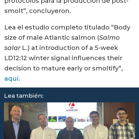
protocolos para la producción de post-
smolt”, concluyeron.
Lea el estudio completo titulado “Body
size of male Atlantic salmon (
Salmo
salar
L.) at introduction of a 5-week
LD12:12 winter signal influences their
decision to mature early or smoltify”,
aquí.
Lea también: