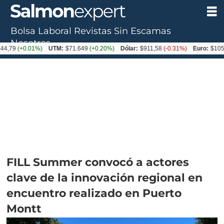
Bolsa Laboral
Revistas
Sin Escamas
Nosotros
+0.01%)
UTM:
$71.649
(+0.20%)
Dólar:
$911,58
(-0.31%)
Euro:
$1053,36
(-
FILL Summer convocó a actores
clave de la innovación regional en
encuentro realizado en Puerto
Montt