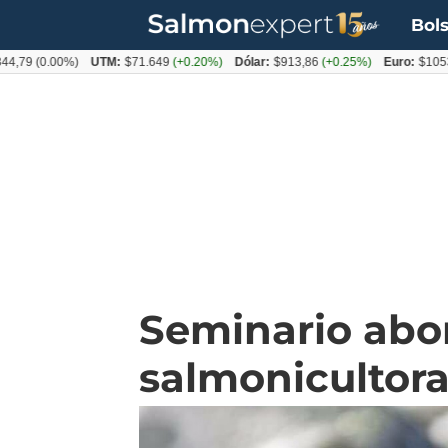
Bols
(0.00%)
UTM:
$71.649
(+0.20%)
Dólar:
$913,86
(+0.25%)
Euro:
$1053,08
(-
Seminario abor
salmonicultor