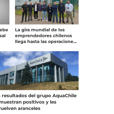
debe
La gira mundial de los
sal
emprendedores chilenos
llega hasta las operaciones
de Mowi en Escocia
 resultados del grupo AquaChile
muestran positivos y les
uelven aranceles