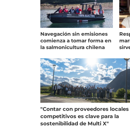
Navegación sin emisiones
Res
comienza a tomar forma en
marí
la salmonicultura chilena
sirv
entr
"Contar con proveedores locales
competitivos es clave para la
sostenibilidad de Multi X"