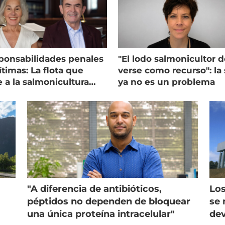
ponsabilidades penales
"El lodo salmonicultor 
timas: La flota que
verse como recurso": la 
e a la salmonicultura
ya no es un problema
ega su visión
"A diferencia de antibióticos,
Los
péptidos no dependen de bloquear
se 
una única proteína intracelular"
dev