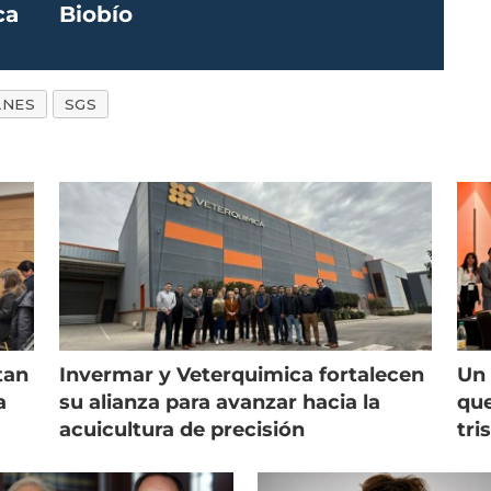
ca
Biobío
ANES
SGS
tan
Invermar y Veterquimica fortalecen
Un 
a
su alianza para avanzar hacia la
que
acuicultura de precisión
tri