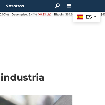
t
Nosotros
Desempleo:
9.44%
(+0.33 pts)
Bitcoin:
$64.600,08
(+2.93%)
UF:
$40.844,7
ES
 industria