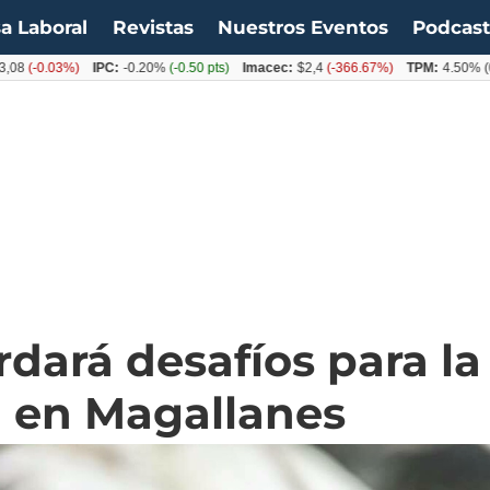
a Laboral
Revistas
Nuestros Eventos
Podcas
0.03%)
IPC:
-0.20%
(-0.50 pts)
Imacec:
$2,4
(-366.67%)
TPM:
4.50%
(0.00%)
dará desafíos para la
a en Magallanes