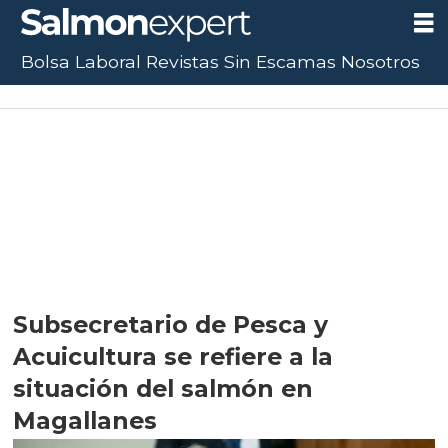
Bolsa Laboral
Revistas
Sin Escamas
Nosotros
UF:
$40.844,79
(+0.01%)
UTM:
$71.649
(+0.20%)
Dólar:
$913,86
(+0.25%)
Subsecretario de Pesca y
Acuicultura se refiere a la
situación del salmón en
Magallanes