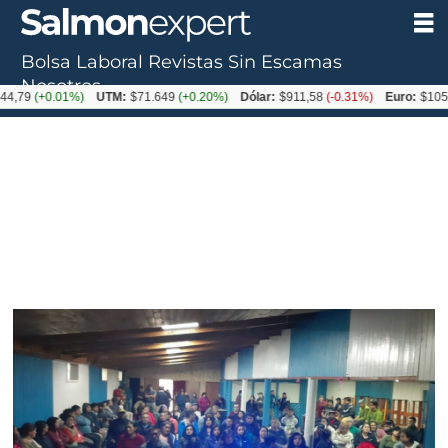
Bolsa Laboral
Revistas
Sin Escamas
Nosotros
+0.01%)
UTM:
$71.649
(+0.20%)
Dólar:
$911,58
(-0.31%)
Euro:
$1053,36
(-