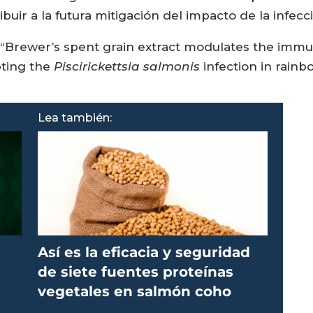
buir a la futura mitigación del impacto de la infec
o “Brewer’s spent grain extract modulates the immun
pting the
Piscirickettsia salmonis
infection in rainbo
Lea también:
Así es la eficacia y seguridad
a
de siete fuentes proteínas
vegetales en salmón coho