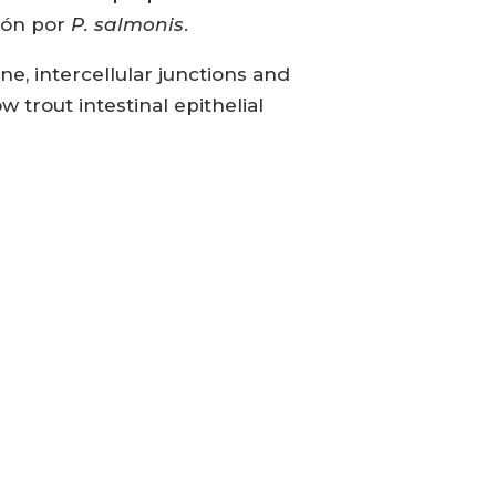
ción por
P. salmonis
.
e, intercellular junctions and
w trout intestinal epithelial