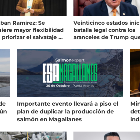
eban Ramírez: Se
Veinticinco estados inic
iere mayor flexibilidad
batalla legal contra los
 priorizar el salvataje de
aranceles de Trump qu
es
golpean al salmón
de
Importante evento llevará a piso el
Min
gún
plan de duplicar la producción de
det
salmón en Magallanes
ind