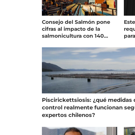
Consejo del Salmón pone
Est
cifras al impacto de la
requ
salmonicultura con 140
para
indicadores
pec
Piscirickettsiosis: ¿qué medidas 
control realmente funcionan se
expertos chilenos?