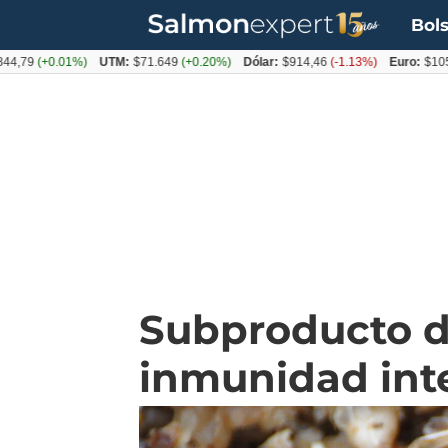
Bols
+0.01%)
UTM:
$71.649
(+0.20%)
Dólar:
$914,46
(-1.13%)
Euro:
$1054,01
(-
Subproducto de
inmunidad inte