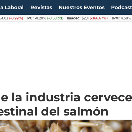
a Laboral
Revistas
Nuestros Eventos
Podcas
0.99%)
IPC:
-0.20%
(-0.50 pts)
Imacec:
$2,4
(-366.67%)
TPM:
4.50%
(0.00%)
 la industria cervecer
stinal del salmón