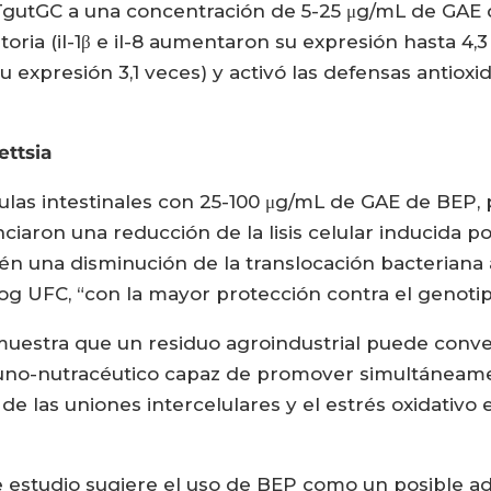
TgutGC a una concentración de 5-25 μg/mL de GAE 
ria (il-1β e il-8 aumentaron su expresión hasta 4,3 
su expresión 3,1 veces) y activó las defensas antio
ettsia
élulas intestinales con 25-100 μg/mL de GAE de BEP,
nciaron una reducción de la lisis celular inducida 
 una disminución de la translocación bacteriana 
og UFC, “con la mayor protección contra el genoti
muestra que un residuo agroindustrial puede conver
nmuno-nutracéutico capaz de promover simultáneame
e las uniones intercelulares y el estrés oxidativo en
te estudio sugiere el uso de BEP como un posible a