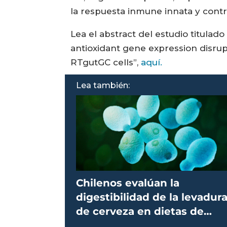
la respuesta inmune innata y contri
Lea el abstract del estudio titulad
antioxidant gene expression disru
RTgutGC cells”,
aquí.
Lea también:
Chilenos evalúan la
digestibilidad de la levadur
de cerveza en dietas de
salmones