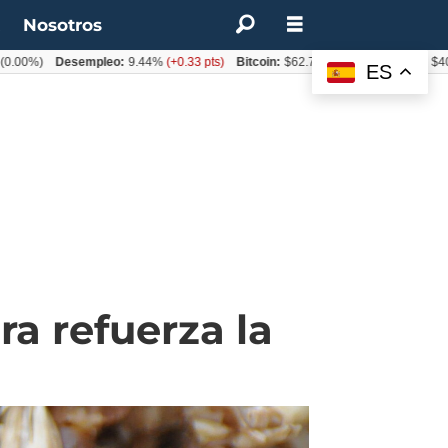
t
Nosotros
Desempleo:
9.44%
(+0.33 pts)
Bitcoin:
$62.760,11
(-1.74%)
UF:
$40.844,7
ES
a refuerza la