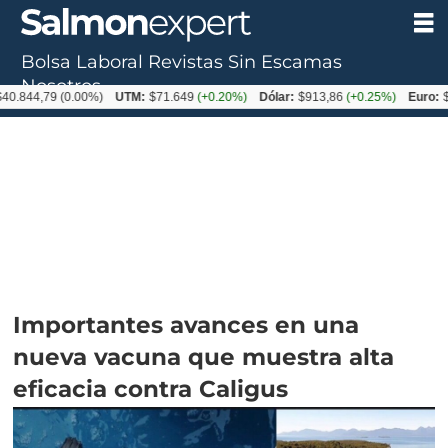
Bolsa Laboral
Revistas
Sin Escamas
Nosotros
79
(0.00%)
UTM:
$71.649
(+0.20%)
Dólar:
$913,86
(+0.25%)
Euro:
$1053,0
Importantes avances en una
nueva vacuna que muestra alta
eficacia contra Caligus