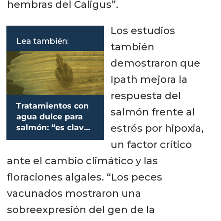
hembras del Caligus”.
Los estudios
Lea también:
también
demostraron que
Ipath mejora la
respuesta del
Tratamientos con
salmón frente al
agua dulce para
estrés por hipoxia,
salmón: “es clave
utilizar un tiempo
un factor crítico
mayor a 2,5 horas”
ante el cambio climático y las
floraciones algales. “Los peces
vacunados mostraron una
sobreexpresión del gen de la