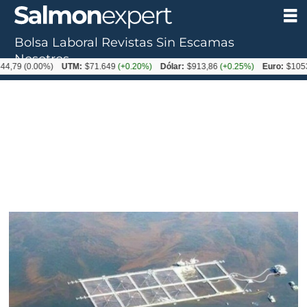
Bolsa Laboral
Revistas
Sin Escamas
Nosotros
0.00%)
UTM:
$71.649
(+0.20%)
Dólar:
$913,86
(+0.25%)
Euro:
$1053,08
(-0