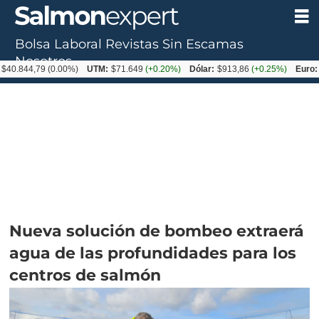
Bolsa Laboral
Revistas
Sin Escamas
Nosotros
,79
(0.00%)
UTM:
$71.649
(+0.20%)
Dólar:
$913,86
(+0.25%)
Euro:
$1053,
Nueva solución de bombeo extraerá
agua de las profundidades para los
centros de salmón