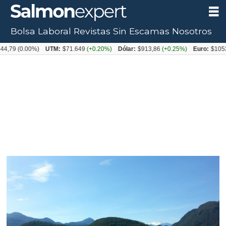
Bolsa Laboral
Revistas
Sin Escamas
Nosotros
0.00%)
UTM:
$71.649
(+0.20%)
Dólar:
$913,86
(+0.25%)
Euro:
$1053,08
(-0