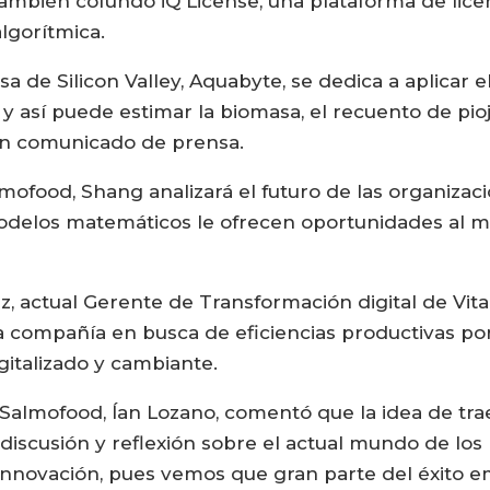
También cofundó iQ License, una plataforma de lice
lgorítmica.
de Silicon Valley, Aquabyte, se dedica a aplicar el
y así puede estimar la biomasa, el recuento de pio
ún comunicado de prensa.
ofood, Shang analizará el futuro de las organizaci
s modelos matemáticos le ofrecen oportunidades al 
z, actual Gerente de Transformación digital de Vita
a compañía en busca de eficiencias productivas po
italizado y cambiante.
 Salmofood, Ían Lozano, comentó que la idea de tr
, discusión y reflexión sobre el actual mundo de lo
nnovación, pues vemos que gran parte del éxito em