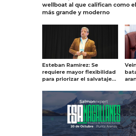
wellboat al que califican como e
más grande y moderno
Esteban Ramírez: Se
Vei
requiere mayor flexibilidad
bata
para priorizar el salvataje
ara
de peces
gol