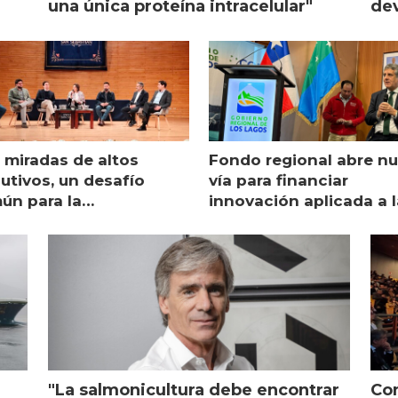
una única proteína intracelular"
dev
 miradas de altos
Fondo regional abre n
utivos, un desafío
vía para financiar
ún para la
innovación aplicada a l
monicultura chilena
salmonicultura
"La salmonicultura debe encontrar
Con