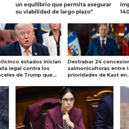
l
un equilibrio que permita asegurar
imp
su viabilidad de largo plazo”
140
nticinco estados inician
Destrabar 24 concesio
lla legal contra los
salmonicultoras entre l
nceles de Trump que
prioridades de Kast en
pean al salmón
Magallanes