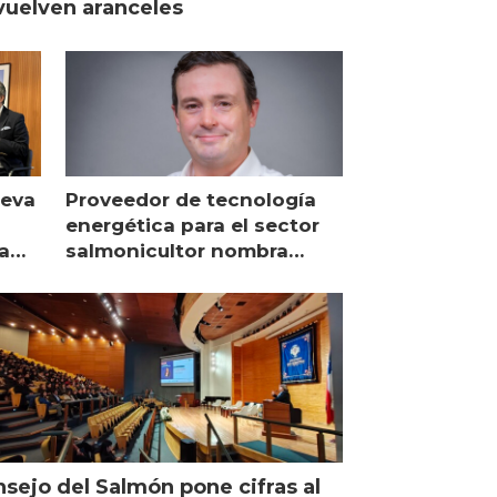
uelven aranceles
ueva
Proveedor de tecnología
energética para el sector
a
salmonicultor nombra
managing director en Chile
sejo del Salmón pone cifras al