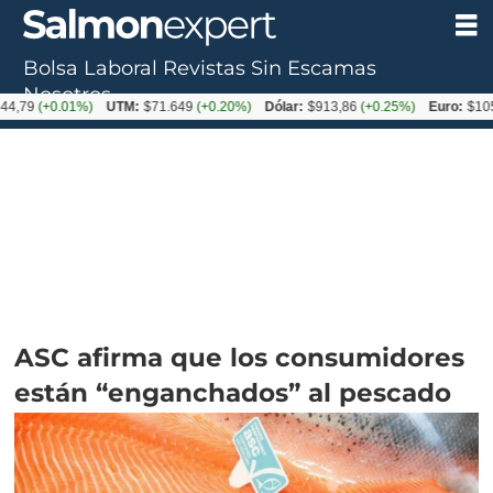
Bolsa Laboral
Revistas
Sin Escamas
Nosotros
0.01%)
UTM:
$71.649
(+0.20%)
Dólar:
$913,86
(+0.25%)
Euro:
$1053,08
(-0
ASC afirma que los consumidores
están “enganchados” al pescado