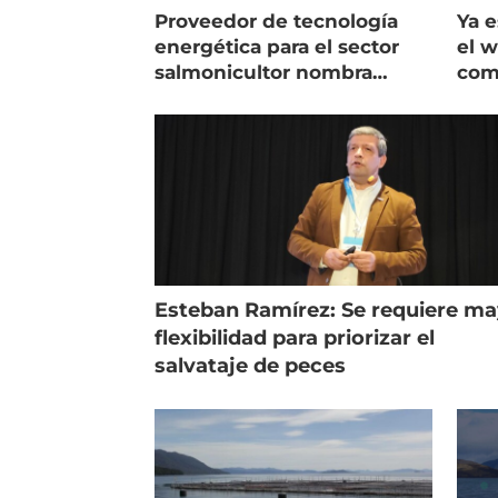
Proveedor de tecnología
Ya e
energética para el sector
el w
salmonicultor nombra
com
managing director en Chile
mod
Esteban Ramírez: Se requiere m
flexibilidad para priorizar el
salvataje de peces