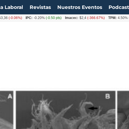
a Laboral
Revistas
Nuestros Eventos
Podcas
-0.06%)
IPC:
-0.20%
(-0.50 pts)
Imacec:
$2,4
(-366.67%)
TPM:
4.50%
(0.00