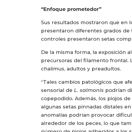
“Enfoque prometedor”
Sus resultados mostraron que en lo
presentaron diferentes grados de f
controles presentaron setas compl
De la misma forma, la exposición al
precursoras del filamento frontal.
chalimus, adultos y preadultos.
“Tales cambios patológicos que af
sensorial de
L. salmonis
podrían di
copepodido. Además, los piojos de
algunas setas pinnadas distales en 
anomalías podrían provocar dificu
alrededor de los peces, lo que tam
número de piojos adheridos a los sa