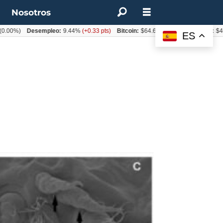
t
Nosotros
%)
Desempleo:
9.44%
(+0.33 pts)
Bitcoin:
$64.600,08
(+2.93%)
UF:
$40.844
ES