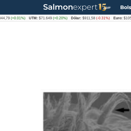
Bols
(+0.01%)
UTM:
$71.649
(+0.20%)
Dólar:
$911,58
(-0.31%)
Euro:
$1053,36
(