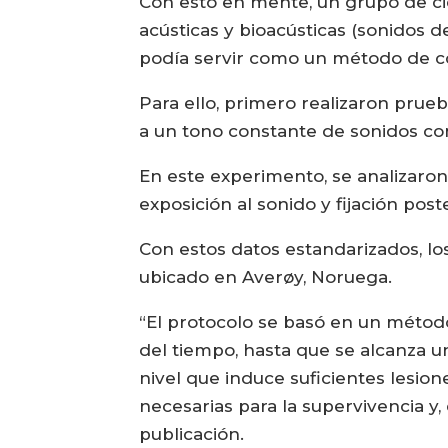
Con esto en mente, un grupo de cie
acústicas y bioacústicas (sonidos d
podía servir como un método de con
Para ello, primero realizaron prue
a un tono constante de sonidos con
En este experimento, se analizaron
exposición al sonido y fijación pos
Con estos datos estandarizados, lo
ubicado en Averøy, Noruega.
“El protocolo se basó en un método
del tiempo, hasta que se alcanza un
nivel que induce suficientes lesion
necesarias para la supervivencia y, 
publicación.