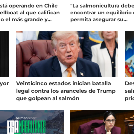
stá operando en Chile
"La salmonicultura deb
ellboat al que califican
encontrar un equilibrio
o el más grande y
permita asegurar su
erno
viabilidad de largo plaz
ayor
Veinticinco estados inician batalla
Des
legal contra los aranceles de Trump
sal
que golpean al salmón
pri