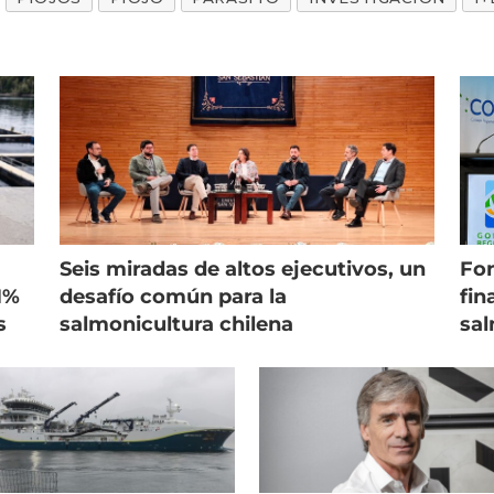
Seis miradas de altos ejecutivos, un
Fon
1%
desafío común para la
fin
s
salmonicultura chilena
sal