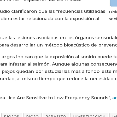
udio clarificaron que las frecuencias utilizadas
Ubi
iera estar relacionada con la exposición al
soni
que las lesiones asociadas en los órganos sensorial
para desarrollar un método bioacústico de prevenc
allazgos indican que la exposición al sonido puede
para infestar al salmón. Aunque algunas consecuenc
s piojos quedan por estudiarlas más a fondo, este
medad, al mismo tiempo que reduce la necesidad d
Sea Lice Are Sensitive to Low Frequency Sounds”,
aq
PIOJOS
PIOJO
PARÁSITO
INVESTIGACIÓN
I+