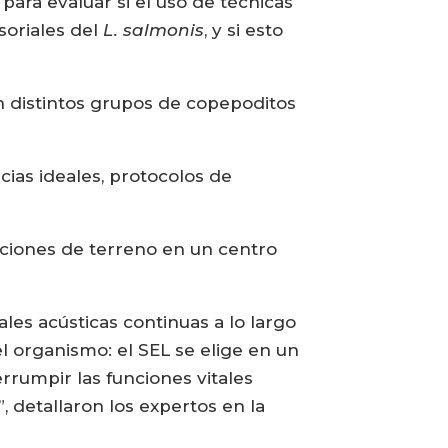
para evaluar si el uso de técnicas
soriales del
L. salmonis
, y si esto
n distintos grupos de copepoditos
cias ideales, protocolos de
iciones de terreno en un centro
les acústicas continuas a lo largo
el organismo: el SEL se elige en un
errumpir las funciones vitales
”, detallaron los expertos en la