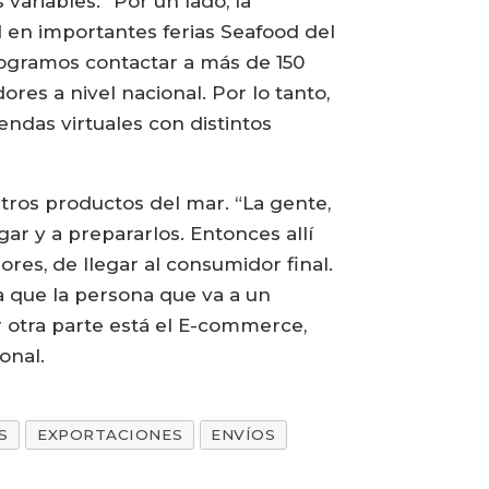
variables. “Por un lado, la
d en importantes ferias Seafood del
 logramos contactar a más de 150
es a nivel nacional. Por lo tanto,
das virtuales con distintos
tros productos del mar. “La gente,
ar y a prepararlos. Entonces allí
es, de llegar al consumidor final.
ra que la persona que va a un
r otra parte está el E-commerce,
onal.
S
EXPORTACIONES
ENVÍOS