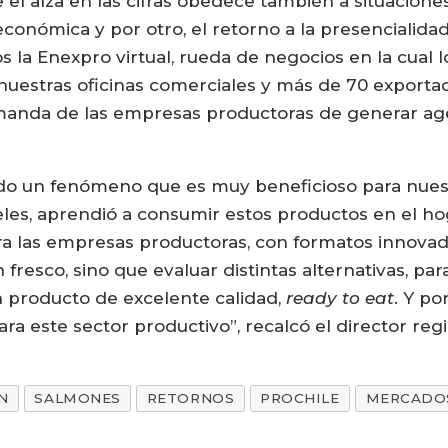
 el alza en las cifras obedece también a situaciones 
económica y por otro, el retorno a la presencialida
s la Enexpro virtual, rueda de negocios en la cual
uestras oficinas comerciales y más de 70 exportador
anda de las empresas productoras de generar agen
cido un fenómeno que es muy beneficioso para nues
eles, aprendió a consumir estos productos en el hog
 las empresas productoras, con formatos innovador
n fresco, sino que evaluar distintas alternativas, pa
producto de excelente calidad,
ready to eat
. Y po
a este sector productivo”, recalcó el director regi
N
SALMONES
RETORNOS
PROCHILE
MERCADO