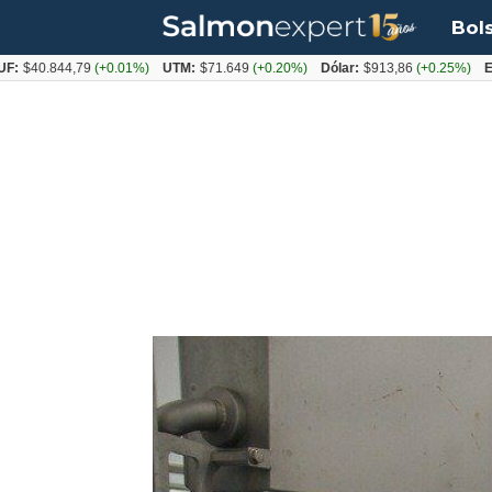
Bol
.844,79
(+0.01%)
UTM:
$71.649
(+0.20%)
Dólar:
$913,86
(+0.25%)
Euro:
$1