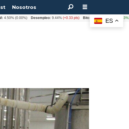
st
Nosotros
%
(0.00%)
Desempleo:
9.44%
(+0.33 pts)
Bitcoin:
$64.600,08
(+2.93%)
UF:
ES