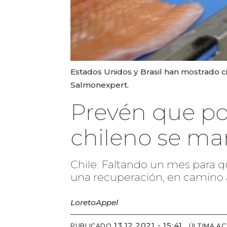
Estados Unidos y Brasil han mostrado c
Salmonexpert.
Prevén que pos
chileno se ma
Chile: Faltando un mes para q
una recuperación, en camino a
Loreto
Appel
13.12.2021 - 15:41
PUBLICADO
ÚLTIMA AC