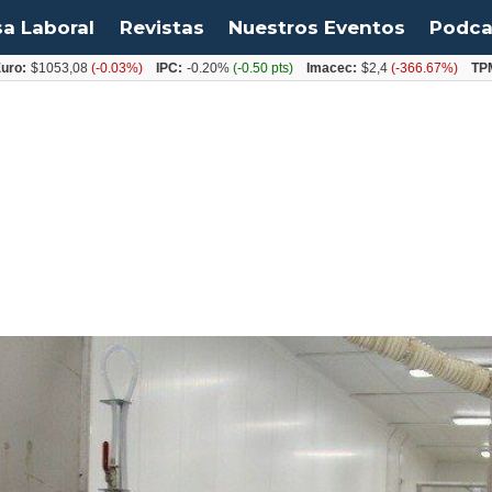
sa Laboral
Revistas
Nuestros Eventos
Podca
053,08
(-0.03%)
IPC:
-0.20%
(-0.50 pts)
Imacec:
$2,4
(-366.67%)
TPM:
4.50