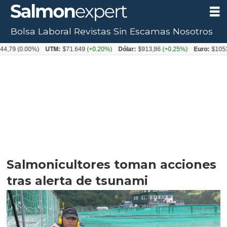
Bolsa Laboral
Revistas
Sin Escamas
Nosotros
0.00%)
UTM:
$71.649
(+0.20%)
Dólar:
$913,86
(+0.25%)
Euro:
$1053,08
(-
Salmonicultores toman acciones
tras alerta de tsunami