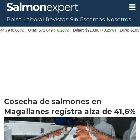
Bolsa Laboral
Revistas
Sin Escamas
Nosotros
0.00%)
UTM:
$71.649
(+0.20%)
Dólar:
$913,86
(+0.25%)
Euro:
$1053,08
(-0
Cosecha de salmones en
Magallanes registra alza de 41,6%