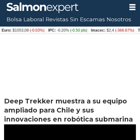
Bolsa Laboral
Revistas
Sin Escamas
Nosotros
053,08
(-0.03%)
IPC:
-0.20%
(-0.50 pts)
Imacec:
$2,4
(-366.67%)
TPM:
4.50
Deep Trekker muestra a su equipo
ampliado para Chile y sus
innovaciones en robótica submarina