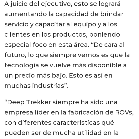
A juicio del ejecutivo, esto se logrará
medibles adaptados a las exigencias
aumentando la capacidad de brindar
específicas de la acuicultura,
servicio y capacitar al equipo y a los
minería y energía en América Latina.
clientes en los productos, poniendo
especial foco en esta área. “De cara al
En acuicultura, los ROVs optimizan
futuro, lo que siempre vemos es que la
operaciones clave como
tecnología se vuelve más disponible a
inspecciones de redes, revisión de
un precio más bajo. Esto es así en
amarras y monitoreo de
muchas industrias”.
infraestructura sumergida. Al
permitir evaluaciones visuales en
“Deep Trekker siempre ha sido una
tiempo real, los operadores pueden
empresa líder en la fabricación de ROVs,
identificar y abordar rápidamente
con diferentes características qué
problemas potenciales como
pueden ser de mucha utilidad en la