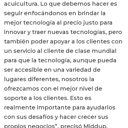
bioincrustaciones, daños en las
acuicultura. Lo que debemos hacer es
redes o desgaste en las amarras,
seguir enfocándonos en brindar la
minimizando la pérdida de biomasa
mejor tecnología al precio justo para
y asegurando el cumplimiento con
innovar y traer nuevas tecnologías, pero
las normativas ambientales.
también poder apoyar a los clientes con
un servicio al cliente de clase mundial
Además, el uso de ROVs reduce la
para que la tecnología, aunque pueda
necesidad de buzos, disminuyendo
ser accesible en una variedad de
costos operativos y mejorando la
lugares diferentes, nosotros la
seguridad de los trabajadores.
ofrezcamos con el mejor nivel de
soporte a los clientes. Esto es
realmente importante para ayudarlos
con sus desafíos y hacer crecer sus
propios negocios”, precisó Middup.