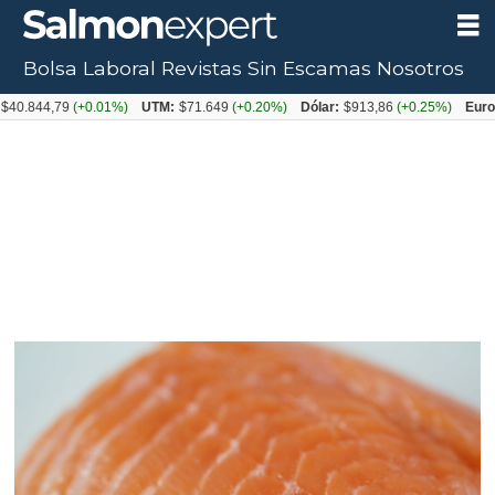
Bolsa Laboral
Revistas
Sin Escamas
Nosotros
4,79
(+0.01%)
UTM:
$71.649
(+0.20%)
Dólar:
$913,86
(+0.25%)
Euro:
$105