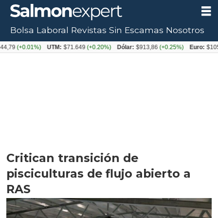
Bolsa Laboral
Revistas
Sin Escamas
Nosotros
+0.01%)
UTM:
$71.649
(+0.20%)
Dólar:
$913,86
(+0.25%)
Euro:
$1053,08
(-
Critican transición de
pisciculturas de flujo abierto a
RAS