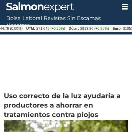
Bolsa Laboral
Revistas
Sin Escamas
Nosotros
.00%)
UTM:
$71.649
(+0.20%)
Dólar:
$913,86
(+0.25%)
Euro:
$1053,08
(-0
Uso correcto de la luz ayudaría a
productores a ahorrar en
tratamientos contra piojos