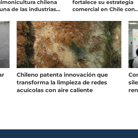
almonicultura chilena
fortalece su estrategia
una de las industrias
comercial en Chile con
 seguras
nuevo gerente
ar
Chileno patenta innovación que
Con
s
transforma la limpieza de redes
sil
acuícolas con aire caliente
ren