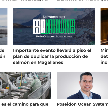
es
golpean al salmón
de
Importante evento llevará a piso el
Min
gún
plan de duplicar la producción de
det
salmón en Magallanes
ind
 es el camino para que
Poseidon Ocean Syste