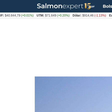
Bols
40.844,79
(+0.01%)
UTM:
$71.649
(+0.20%)
Dólar:
$914,46
(-1.13%)
Euro: