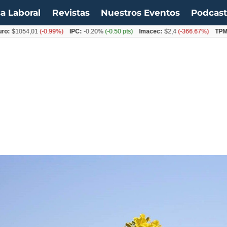
a Laboral
Revistas
Nuestros Eventos
Podcas
$1054,01
(-0.99%)
IPC:
-0.20%
(-0.50 pts)
Imacec:
$2,4
(-366.67%)
TPM:
4.