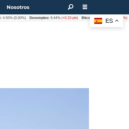
t
Nosotros
50%
(0.00%)
Desempleo:
9.44%
(+0.33 pts)
Bitcoin:
$62.760,11
(-1.74%)
UF:
ES