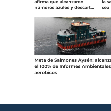
afirma que alcanzaron
la s
números azules y descarta
sea 
vender la empresa
más
Meta de Salmones Aysén: alcanz
el 100% de Informes Ambientale
aeróbicos