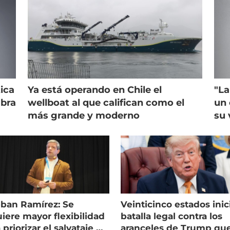
ica
Ya está operando en Chile el
"La
mbra
wellboat al que califican como el
un 
más grande y moderno
su 
eban Ramírez: Se
Veinticinco estados inic
iere mayor flexibilidad
batalla legal contra los
 priorizar el salvataje de
aranceles de Trump qu