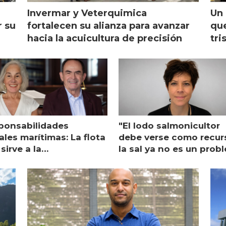
Invermar y Veterquimica
Un 
r su
fortalecen su alianza para avanzar
que
hacia la acuicultura de precisión
tri
ponsabilidades
"El lodo salmonicultor
les marítimas: La flota
debe verse como recur
sirve a la
la sal ya no es un prob
monicultura entrega su
ón