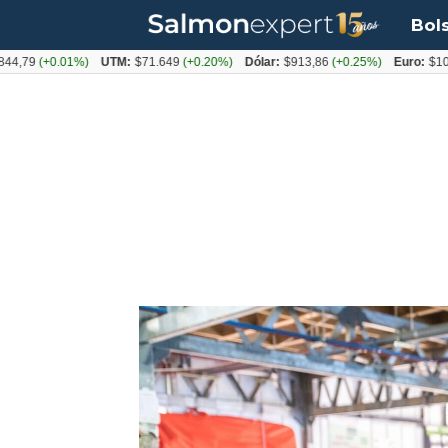
Bol
(+0.01%)
UTM:
$71.649
(+0.20%)
Dólar:
$913,86
(+0.25%)
Euro:
$1053,08
(