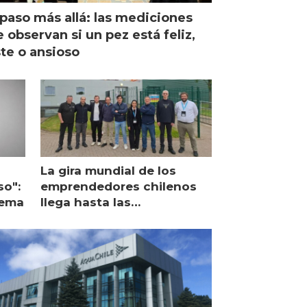
paso más allá: las mediciones
 observan si un pez está feliz,
ste o ansioso
La gira mundial de los
so":
emprendedores chilenos
lema
llega hasta las
operaciones de Mowi en
Escocia