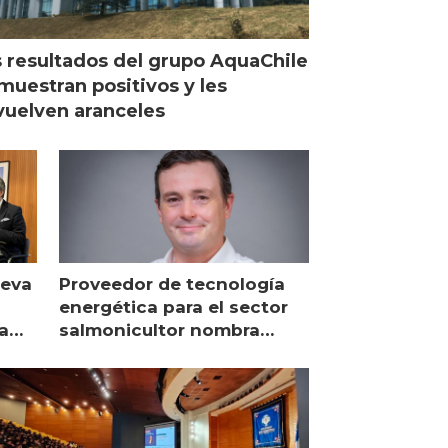
 resultados del grupo AquaChile
muestran positivos y les
uelven aranceles
ueva
Proveedor de tecnología
energética para el sector
a
salmonicultor nombra
managing director en Chile