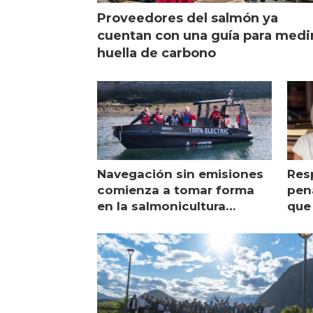
Proveedores del salmón ya
cuentan con una guía para medi
huella de carbono
Navegación sin emisiones
Res
comienza a tomar forma
pena
en la salmonicultura
que 
chilena
sal
visi