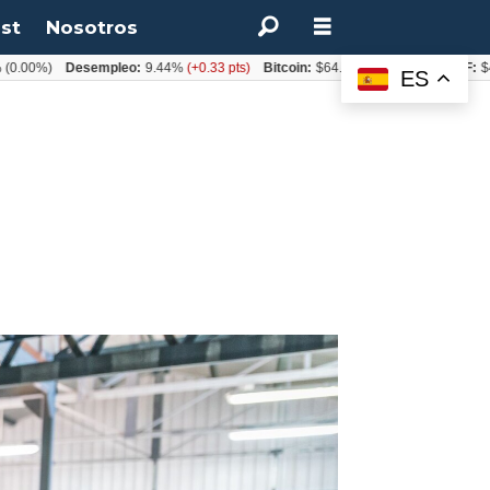
st
Nosotros
)
Desempleo:
9.44%
(+0.33 pts)
Bitcoin:
$64.600,08
(+2.93%)
UF:
$40.844,
ES