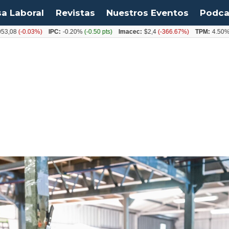
sa Laboral
Revistas
Nuestros Eventos
Podca
-0.03%)
IPC:
-0.20%
(-0.50 pts)
Imacec:
$2,4
(-366.67%)
TPM:
4.50%
(0.00%