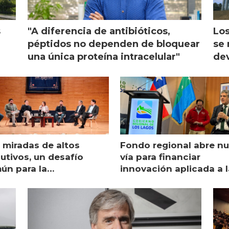
s
"A diferencia de antibióticos,
Los
péptidos no dependen de bloquear
se 
una única proteína intracelular"
dev
 miradas de altos
Fondo regional abre n
utivos, un desafío
vía para financiar
ún para la
innovación aplicada a l
monicultura chilena
salmonicultura