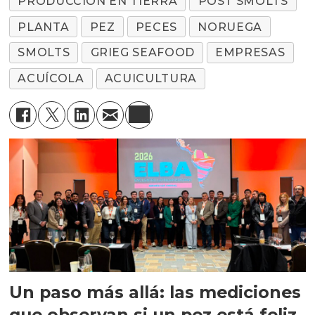
PRODUCCIÓN EN TIERRA
POST SMOLTS
PLANTA
PEZ
PECES
NORUEGA
SMOLTS
GRIEG SEAFOOD
EMPRESAS
ACUÍCOLA
ACUICULTURA
Un paso más allá: las mediciones
que observan si un pez está feliz,