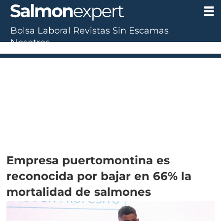
Bolsa Laboral
Revistas
Sin Escamas
Nosotros
UF:
$40.844,79
(0.00%)
UTM:
$71.649
(+0.20%)
Dólar:
$913,86
(+0.25%)
E
Empresa puertomontina es
reconocida por bajar en 66% la
mortalidad de salmones