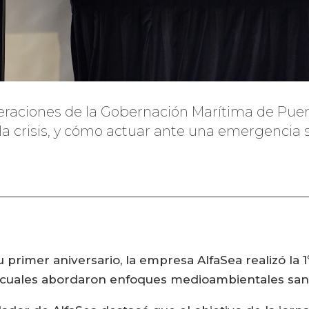
raciones de la Gobernación Marítima de Puerto
la crisis, y cómo actuar ante una emergencia s
 primer aniversario, la empresa AlfaSea realizó la 1
s cuales abordaron enfoques medioambientales sanit