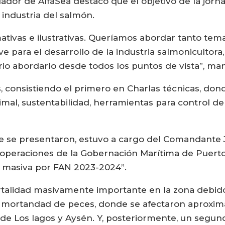
dador de AlfaSea destacó que el objetivo de la jorn
industria del salmón.
tivas e ilustrativas. Queríamos abordar tanto tema
ve para el desarrollo de la industria salmonicultor
rio abordarlo desde todos los puntos de vista”, man
s, consistiendo el primero en Charlas técnicas, d
al, sustentabilidad, herramientas para control de
ue se presentaron, estuvo a cargo del Comandante J
operaciones de la Gobernación Marítima de Puerto
ad masiva por FAN 2023-2024”.
talidad masivamente importante en la zona debido
a mortandad de peces, donde se afectaron aproxim
 de Los lagos y Aysén. Y, posteriormente, un segun