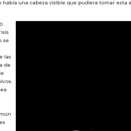
o había una cabeza visible que pudiera tomar esta 
ó
isis
o se
e las
a de
de
lvos.
rea
común
les