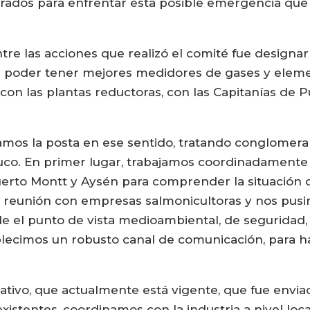
ados para enfrentar esta posible emergencia que po
e las acciones que realizó el comité fue designar
ra poder tener mejores medidores de gases y eleme
con las plantas reductoras, con las Capitanías de Pu
s la posta en ese sentido, tratando conglomerar 
co. En primer lugar, trabajamos coordinadamente 
uerto Montt y Aysén para comprender la situación
 reunión con empresas salmonicultoras y nos pusi
 el punto de vista medioambiental, de seguridad, m
blecimos un robusto canal de comunicación, para h
tivo, que actualmente está vigente, que fue envia
istentes, coordinamos con la industria a nivel loca