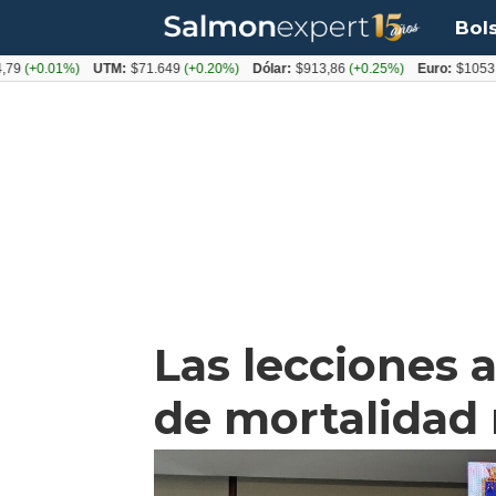
Bol
+0.01%)
UTM:
$71.649
(+0.20%)
Dólar:
$913,86
(+0.25%)
Euro:
$1053,08
(-
Las lecciones 
de mortalidad