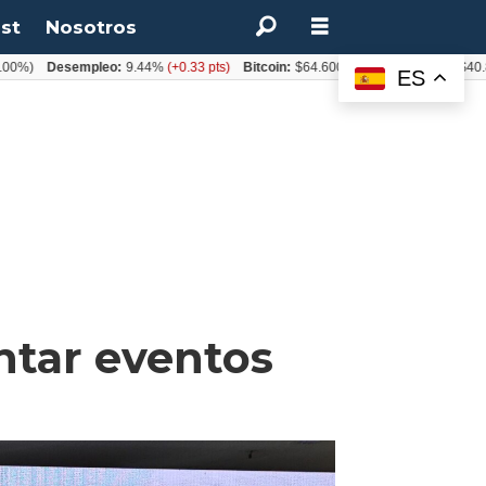
st
Nosotros
)
Desempleo:
9.44%
(+0.33 pts)
Bitcoin:
$64.600,08
(+2.93%)
UF:
$40.844,
ES
ntar eventos