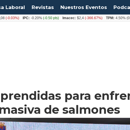
sa Laboral
Revistas
Nuestros Eventos
Podca
0.03%)
IPC:
-0.20%
(-0.50 pts)
Imacec:
$2,4
(-366.67%)
TPM:
4.50%
(0.00%
aprendidas para enfre
 masiva de salmones