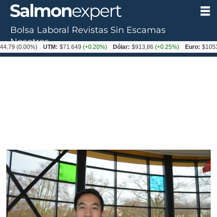
Bolsa Laboral
Revistas
Sin Escamas
Nosotros
0.00%)
UTM:
$71.649
(+0.20%)
Dólar:
$913,86
(+0.25%)
Euro:
$1053,08
(-0