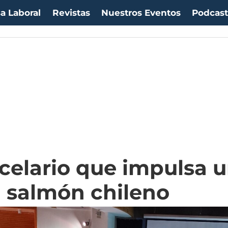
a Laboral
Revistas
Nuestros Eventos
Podcas
ro:
$1053,08
(-0.03%)
IPC:
-0.20%
(-0.50 pts)
Imacec:
$2,4
(-366.67%)
TPM
ncelario que impulsa 
l salmón chileno