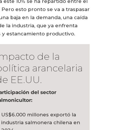
a este 10% se ha repartido entre el
 Pero esto pronto se va a traspasar
ó una baja en la demanda, una caída
e la industria, que ya enfrenta
 y estancamiento productivo.
Impacto de la
olítica arancelaria
de EE.UU.
articipación del sector
almonicultor:
US$6.000 millones exportó la
industria salmonera chilena en