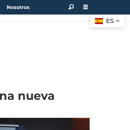
t
Nosotros
:
4.50%
(0.00%)
Desempleo:
9.44%
(+0.33 pts)
Bitcoin:
$64.600,08
(+2.93%)
ES
una nueva