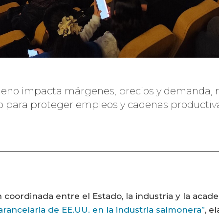
ileno impacta márgenes, precios y demanda, mi
o para proteger empleos y cadenas productiva
 coordinada entre el Estado, la industria y la acad
 arancelaria de EE.UU. en la industria salmonera”
, e