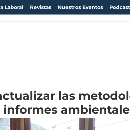
a Laboral
Revistas
Nuestros Eventos
Podcas
1053,36
(-0.06%)
IPC:
-0.20%
(-0.50 pts)
Imacec:
$2,4
(-366.67%)
TPM:
4.5
actualizar las metodo
e informes ambientale