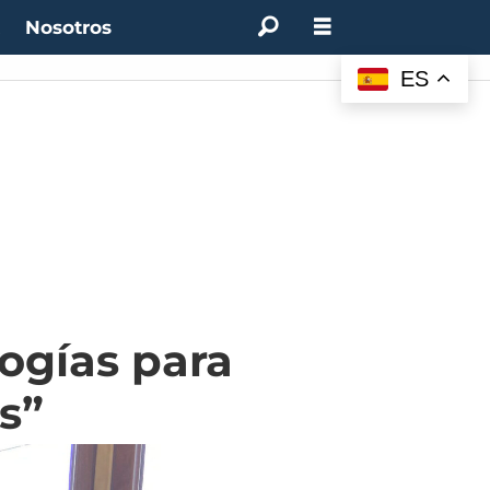
t
Nosotros
0%
(0.00%)
Desempleo:
9.44%
(+0.33 pts)
Bitcoin:
$64.600,08
(+2.93%)
UF:
ES
logías para
s”