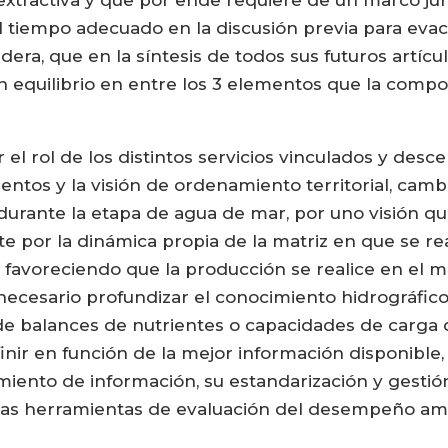
extractiva y que por ende requiere de un marco jurí
tiempo adecuado en la discusión previa para evac
adera, que en la síntesis de todos sus futuros artíc
 equilibrio en entre los 3 elementos que la compon
el rol de los distintos servicios vinculados y desc
entos y la visión de ordenamiento territorial, camb
 durante la etapa de agua de mar, por uno visión 
por la dinámica propia de la matriz en que se rea
, favoreciendo que la producción se realice en el m
necesario profundizar el conocimiento hidrográfic
e balances de nutrientes o capacidades de carga d
efinir en función de la mejor información disponib
miento de información, su estandarización y gestión
las herramientas de evaluación del desempeño ambi