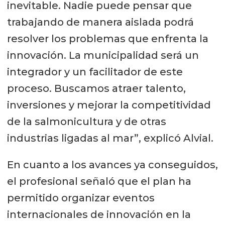
del Club Innovación Acuícola de
inevitable. Nadie puede pensar que
Chile, Patricio Bustos
, formuló una
trabajando de manera aislada podrá
invitación “a sumarse a InnAqua, un
resolver los problemas que enfrenta la
encuentro que nació en plena
innovación. La municipalidad será un
pandemia, cuando decidimos mirar
integrador y un facilitador de este
hacia el futuro con optimismo y
proceso. Buscamos atraer talento,
férrea convicción, y que hoy
inversiones y mejorar la competitividad
enfrenta su segunda versión
de la salmonicultura y de otras
presencial, esperando superar el
industrias ligadas al mar”, explicó Alvial.
éxito alcanzado en 2023”.
En cuanto a los avances ya conseguidos,
Explicó que “el mundo requiere
el profesional señaló que el plan ha
alimentos de buena calidad y esa
permitido organizar eventos
necesidad crecerá en los próximos
internacionales de innovación en la