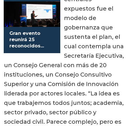
Organizada por el Club Innovación
expuestos fue el
Acuícola de Chile, se estima que
modelo de
esta nueva edición convocará a
gobernanza que
cerca de 450 participantes,
Gran evento
sustenta el plan, el
nacionales y extranjeros, quienes se
reunirá 25
cual contempla una
reconocidos
darán cita entre el 2 y 4 de
expertos en
Secretaría Ejecutiva,
septiembre para intercambiar
innovación
un Consejo General con más de 20
acuícola de
conocimientos, experiencias y
Europa y América
instituciones, un Consejo Consultivo
avances tecnológicos orientados a
Latina
Superior y una Comisión de Innovación
fortalecer la acuicultura, haciéndola
liderada por actores locales. “La idea es
más eficiente, sostenible y
que trabajemos todos juntos; academia,
competitiva.
sector privado, sector público y
En la oportunidad,
el presidente (s)
sociedad civil. Parece complejo, pero es