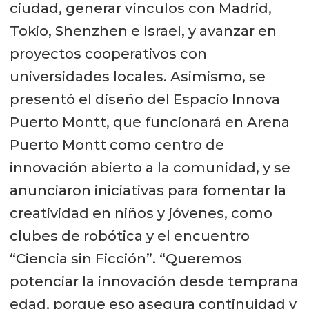
años. Esto nos impone, como país
ciudad, generar vínculos con Madrid,
que cuenta con ventajas
Tokio, Shenzhen e Israel, y avanzar en
comparativas y competitivas en la
proyectos cooperativos con
materia, la obligación de contribuir a
universidades locales. Asimismo, se
esta demanda con soluciones
presentó el diseño del Espacio Innova
eficientes y sostenibles. Desde
Puerto Montt, que funcionará en Arena
Chile, y desde nuestro sur, estamos
Puerto Montt como centro de
asumiendo este desafío, donde, sin
innovación abierto a la comunidad, y se
duda, InnAqua será un tremendo
anunciaron iniciativas para fomentar la
aporte”.
creatividad en niños y jóvenes, como
clubes de robótica y el encuentro
Para más información sobre esta
“Ciencia sin Ficción”. “Queremos
Conferencia internacional, revisión
potenciar la innovación desde temprana
del programa completo e
edad, porque eso asegura continuidad y