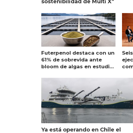
sostenibilidad de Multi X"
Futerpenol destaca con un
Seis
61% de sobrevida ante
ejec
bloom de algas en estudio
com
de campo
sal
Ya está operando en Chile el