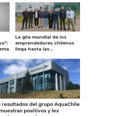
La gira mundial de los
so":
emprendedores chilenos
lema
llega hasta las
operaciones de Mowi en
Escocia
 resultados del grupo AquaChile
muestran positivos y les