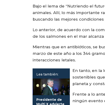
Bajo el lema de “Nutriendo el futur
animales. Allí, lo más importante r
buscando las mejores condiciones
Lo anterior, de acuerdo con la comp
de los salmones en el mar alcanza 8
Mientras que en antibióticos, se b
marzo de este año a los 344 gramos 
interacciones letales.
En tanto, en la
Lea también:
sostenibles qu
planeta y const
Frente a lo ant
Presidente de
ningún evento d
Multi X advierte