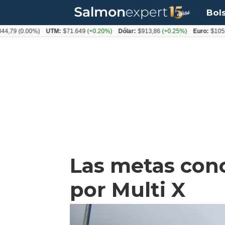
Bol
(0.00%)
UTM:
$71.649
(+0.20%)
Dólar:
$913,86
(+0.25%)
Euro:
$1053,08
(-
Las metas conc
por Multi X