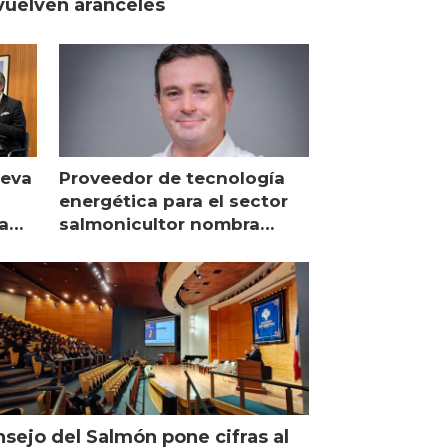
uelven aranceles
ueva
Proveedor de tecnología
energética para el sector
a
salmonicultor nombra
managing director en Chile
sejo del Salmón pone cifras al