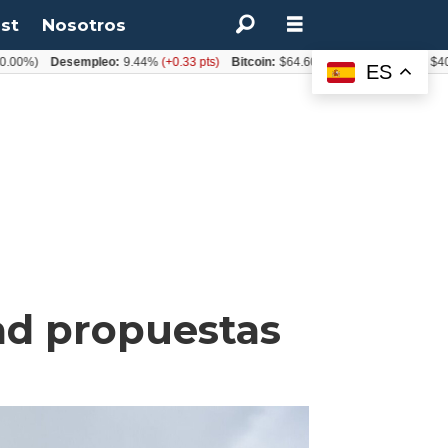
st
Nosotros
)
Desempleo:
9.44%
(+0.33 pts)
Bitcoin:
$64.600,08
(+2.93%)
UF:
$40.844,
ES
dad propuestas