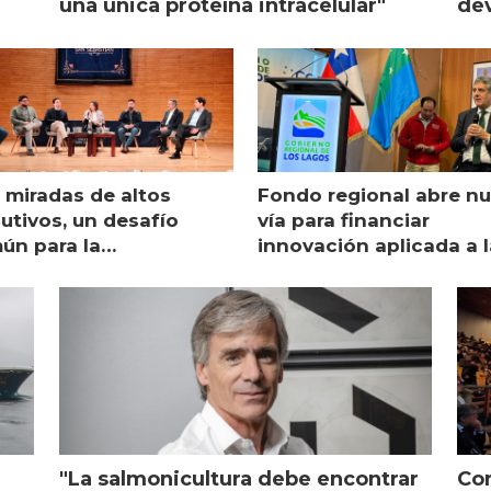
una única proteína intracelular"
dev
 miradas de altos
Fondo regional abre n
utivos, un desafío
vía para financiar
ún para la
innovación aplicada a l
monicultura chilena
salmonicultura
"La salmonicultura debe encontrar
Con