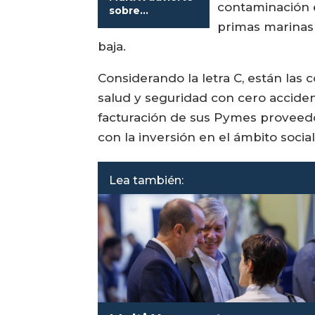
contaminación e
sobre
normativas
primas marinas 
arriesgan
baja.
viabilidad de la
salmonicultura
Considerando la letra C, están la
salud y seguridad con cero accide
facturación de sus Pymes proveedor
con la inversión en el ámbito soci
Lea también: