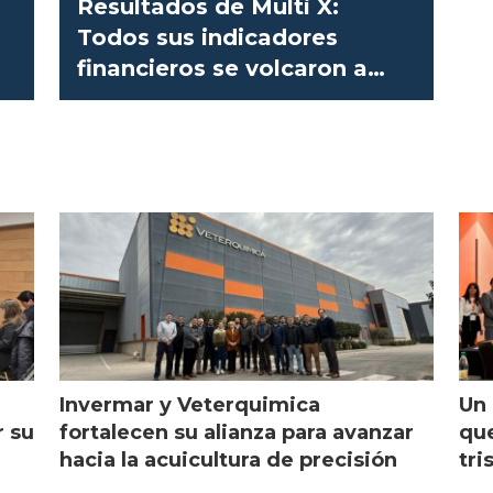
Resultados de Multi X:
Todos sus indicadores
financieros se volcaron a
terreno positivo
Invermar y Veterquimica
Un 
r su
fortalecen su alianza para avanzar
que
hacia la acuicultura de precisión
tri