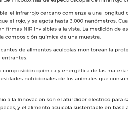
os de micotoxinas de espectroscopía de infrarrojo c
ible, el infrarrojo cercano comienza a una longit
e el rojo, y se agota hasta 3.000 nanómetros. Cuan
firmas NIR invisibles a la vista. La medición de 
 la composición química de una muestra.
icantes de alimentos acuícolas monitorean la proteí
 entrantes.
 la composición química y energética de las materia
cesidades nutricionales de los animales que consumi
mio a la Innovación son el aturdidor eléctrico para
peces, y el alimento acuícola sustentable en base