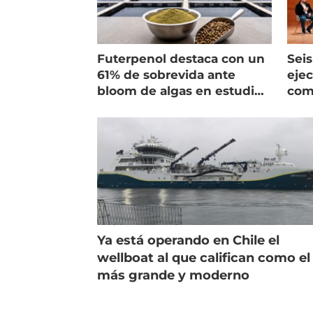
Futerpenol destaca con un
Seis
61% de sobrevida ante
ejec
bloom de algas en estudio
com
de campo
salm
Ya está operando en Chile el
wellboat al que califican como el
más grande y moderno