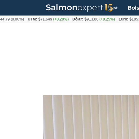
Bols
(0.00%)
UTM:
$71.649
(+0.20%)
Dólar:
$913,86
(+0.25%)
Euro:
$1053,08
(-