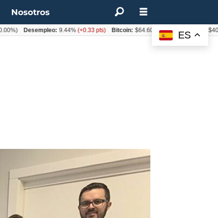
t
Nosotros
Desempleo:
9.44%
(+0.33 pts)
Bitcoin:
$64.600,08
(+2.93%)
UF:
$40.844,7
ES