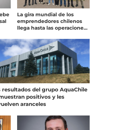
debe
La gira mundial de los
sal
emprendedores chilenos
llega hasta las operaciones
de Mowi en Escocia
 resultados del grupo AquaChile
muestran positivos y les
uelven aranceles