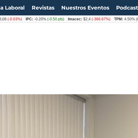
a Laboral
Revistas
Nuestros Eventos
Podcas
0.03%)
IPC:
-0.20%
(-0.50 pts)
Imacec:
$2,4
(-366.67%)
TPM:
4.50%
(0.00%)