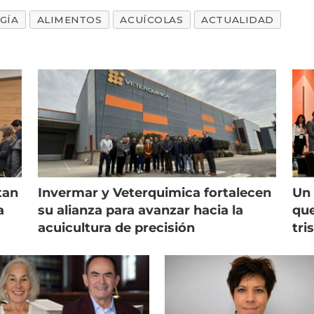
GÍA
ALIMENTOS
ACUÍCOLAS
ACTUALIDAD
tan
Invermar y Veterquimica fortalecen
Un 
a
su alianza para avanzar hacia la
que
acuicultura de precisión
tri