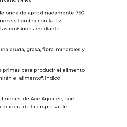
ercano (NIR).
ud de onda de aproximadamente 750
do se ilumina con la luz
estas emisiones mediante
na cruda, grasa, fibra, minerales y
s primas para producir el alimento
rán el alimento", indicó
 salmones, de Ace Aquatec, que
 a madera de la empresa de