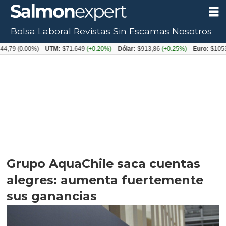
Bolsa Laboral
Revistas
Sin Escamas
Nosotros
0.00%)
UTM:
$71.649
(+0.20%)
Dólar:
$913,86
(+0.25%)
Euro:
$1053,08
(-0
Grupo AquaChile saca cuentas
alegres: aumenta fuertemente
sus ganancias