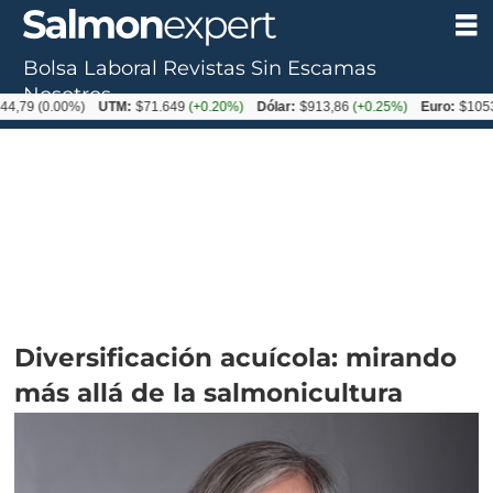
Bolsa Laboral
Revistas
Sin Escamas
Nosotros
0.00%)
UTM:
$71.649
(+0.20%)
Dólar:
$913,86
(+0.25%)
Euro:
$1053,08
(-0
Diversificación acuícola: mirando
más allá de la salmonicultura