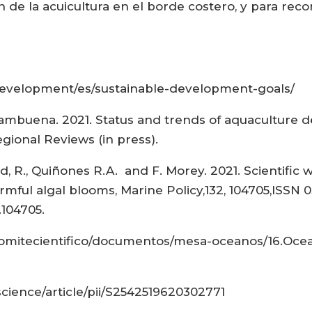
n de la acuicultura en el borde costero, y para reco
edevelopment/es/sustainable-development-goals/
ambuena. 2021. Status and trends of aquaculture 
gional Reviews (in press).
aud, R., Quiñones R.A. and F. Morey. 2021. Scientifi
mful algal blooms, Marine Policy,132, 104705,ISSN 
.104705.
/comitecientifico/documentos/mesa-oceanos/16.Oce
science/article/pii/S2542519620302771