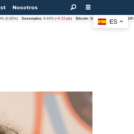
st
Nosotros
00%)
Desempleo:
9.44%
(+0.33 pts)
Bitcoin:
$64.600,08
(+2.93%)
UF:
$40.8
ES