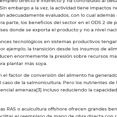
empleo directo e indirecto y ha contribuido al des
in embargo a la vez, la actividad tiene impactos ne
stán adecuadamente evaluados, con lo cual además
ra parte, los beneficios del sector en el ODS 2 de 
ses donde se exporta el producto y no a nivel nacio
nces tecnológicos en sistemas productivos tenga
Por ejemplo, la transición desde los insumos de a
reducen enormemente la presión sobre recursos ma
ara plantar más soya.
en el factor de conversión del alimento ha genera
 caso de la salmonicultura. Pero los nutrientes de 
tencial amenaza[3] incluso reduciendo la capacida
s RAS o acuicultura offshore ofrecen grandes ben
cilitar el reemplazo de mano de obra directa con 