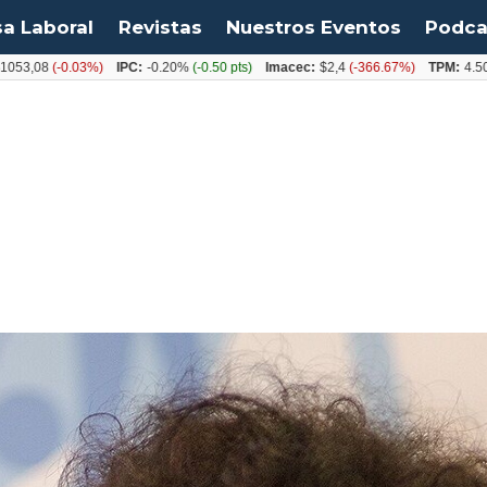
sa Laboral
Revistas
Nuestros Eventos
Podca
08
(-0.03%)
IPC:
-0.20%
(-0.50 pts)
Imacec:
$2,4
(-366.67%)
TPM:
4.50%
(0.