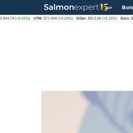
Bol
79
(+0.01%)
UTM:
$71.649
(+0.20%)
Dólar:
$913,86
(+0.25%)
Euro:
$1053,