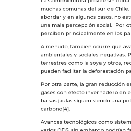
La salmonicultura provee sin duda 
muchas comunas del sur de Chile. S
abordar y en algunos casos, no e
una mala percepción social. Por ot
perciben principalmente en los paí
A menudo, también ocurre que ava
ambientales y sociales negativas. 
terrestres como la soya y otros, 
pueden facilitar la deforestación p
Por otra parte, la gran reducción 
gases con efecto invernadero en el
balsas jaulas siguen siendo una po
carbono[4].
Avances tecnológicos como sistema
varios ODS, sin embargo podrían fa