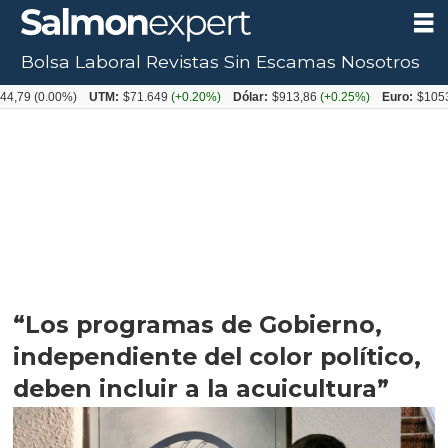
Bolsa Laboral
Revistas
Sin Escamas
Nosotros
.00%)
UTM:
$71.649
(+0.20%)
Dólar:
$913,86
(+0.25%)
Euro:
$1053,08
(-0.
“Los programas de Gobierno,
independiente del color político,
deben incluir a la acuicultura”