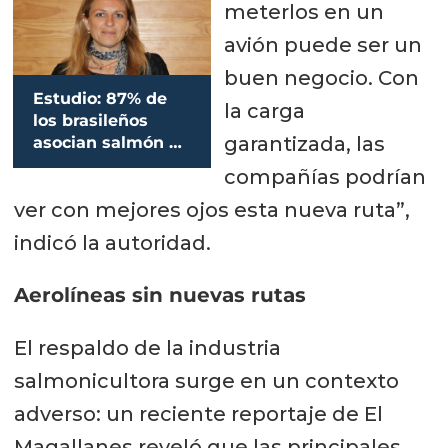
meterlos en un
avión puede ser un
buen negocio. Con
Estudio: 87% de
la carga
los brasileños
garantizada, las
asocian salmón de
Chile a un
compañías podrían
producto
ver con mejores ojos esta nueva ruta”,
saludable y de
calidad
indicó la autoridad.
Aerolíneas sin nuevas rutas
El respaldo de la industria
salmonicultora surge en un contexto
adverso: un reciente reportaje de El
Magallanes reveló que las principales