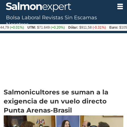
Bolsa Laboral
Revistas
Sin Escamas
Nosotros
0.01%)
UTM:
$71.649
(+0.20%)
Dólar:
$911,58
(-0.31%)
Euro:
$1053,36
(-0
Salmonicultores se suman a la
exigencia de un vuelo directo
Punta Arenas-Brasil